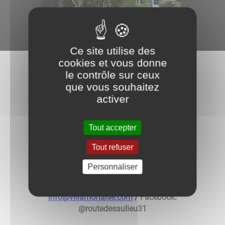
Ce site utilise des
cookies et vous donne
le contrôle sur ceux
V i l l a M o r t a i s e G î t e s
que vous souhaitez
activer
31 route de Saulieu
Tout accepter
Tout refuser
Bregetia et Nick STOOP
Personnaliser
Tph: 0385827722 / 0788996772
info@villamortaise.com
/
Facebook:
@routedesaulieu31