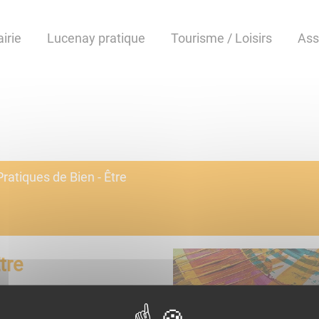
irie
Lucenay pratique
Tourisme / Loisirs
Ass
Pratiques de Bien - Être
tre