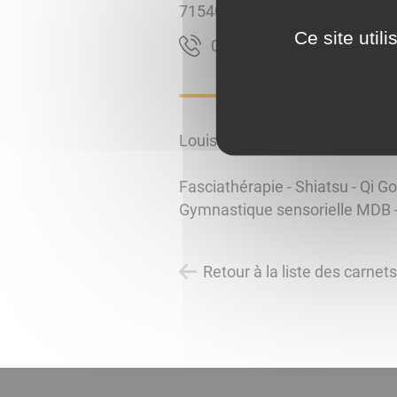
71540
LUCENAY L EVEQUE
Ce site util
57 05 02 14 60
Louisa TROMMETTER
Fasciathérapie - Shiatsu - Qi G
​​​​​​​Gymnastique sensorielle MD
Retour à la liste des carnet