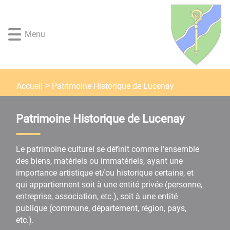
Lien
Lien
Lien
Lien
Panneau de gestion des cookies
d'accès
d'accès
d'accès
d'accès
rapide
rapide
rapide
rapide
Menu
au
au
à
au
menu
contenu
la
pied
principal
recherche
de
page
Patrimoine Historique de Lucenay
Accueil
Patrimoine Historique de Lucenay
Le patrimoine culturel se définit comme l'ensemble
des biens, matériels ou immatériels, ayant une
importance artistique et/ou historique certaine, et
qui appartiennent soit à une entité privée (personne,
entreprise, association, etc.), soit à une entité
publique (commune, département, région, pays,
etc.).