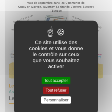
Ce site utilise des
cookies et vous donne
le contrôle sur ceux
que vous souhaitez
activer
Tout accepter
Le
24/10/22 à 14:00
Tout refuser
Associations
Les Ateliers Numériques
Personnaliser
L 'Association
AILES vous propose 5 ateliers de