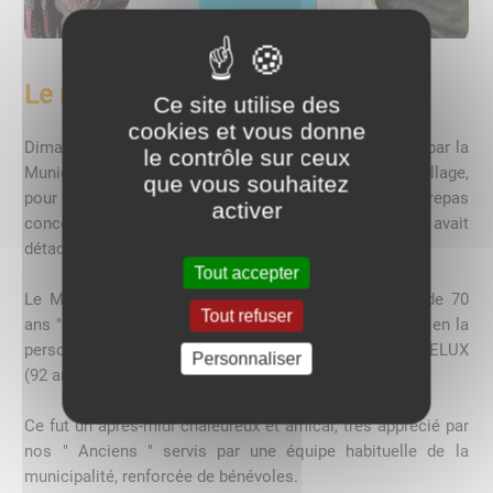
Le repas des Aînés
Ce site utilise des
cookies et vous donne
Dimanche 06 novembre 2022, les aînés ont été invités par la
le contrôle sur ceux
Municipalité à se retrouver à la salle des fêtes du village,
que vous souhaitez
pour déguster en toute convivialité un délicieux repas
activer
concocté par « Bourgogne Morvan Traiteur »
qui avait
détaché son ambassadeur Lucenois « Arnaud Durand ».
Tout accepter
Le Maire après avoir accueilli nos " jeunes de plus de 70
Tout refuser
ans " a mis à l’honneur la doyenne et le doyen du jour en la
personne de Bernadette LAVIGNE (84 ans) et Joseph PELUX
Personnaliser
(92 ans). Ils ont reçu chacun un ballotin de chocolats.
Ce fut un après-midi chaleureux et amical, très apprécié par
nos " Anciens "
servis par une équipe habituelle de la
municipalité, renforcée de bénévoles.