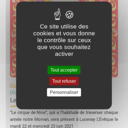
Ce site utilise des
cookies et vous donne
le contrôle sur ceux
que vous souhaitez
activer
Tout accepter
Tout refuser
Du
22/06/21 à 16:00
au
23/06/21 à 21:00
Divertissements
Personnaliser
Le Cirque de Nice le 22 et 23 juin 2021
"
Le cirque de Nice
"
,
qui a l'habitude de traverser chaque
année notre Morvan,
sera présent à Lucenay L'Evêque
le
mardi 22 et mercredi 23 juin 2021