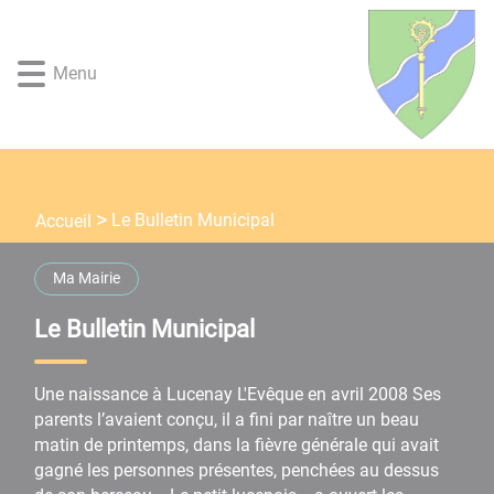
Lien
Lien
Lien
Lien
Panneau de gestion des cookies
d'accès
d'accès
d'accès
d'accès
rapide
rapide
rapide
rapide
Menu
au
au
à
au
menu
contenu
la
pied
principal
recherche
de
page
Le Bulletin Municipal
Accueil
Ma Mairie
Le Bulletin Municipal
Une naissance à Lucenay L'Evêque en avril 2008 Ses
parents l’avaient conçu, il a fini par naître un beau
matin de printemps, dans la fièvre générale qui avait
gagné les personnes présentes, penchées au dessus