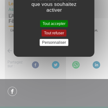
Le
24/02/24 à 18:30
que vous souhaitez
activer
Associations
L'Assemblée Générale du Comité des
Fêtes
Tout accepter
L'assemblée générale du Comité des Fêtes de Lucenay L'Evêque,
Tout refuser
​​​​​​​se déroulera à la salle des fêtes du village,
le samedi 24 février à 18h30.
Personnaliser
Retour à la liste des évènements
Partagez
sur :