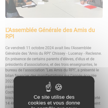
L'Assemblée Générale des Amis du
RPI
Ce vendredi 11 octobre 2024 avait lieu l'Assemblée
Générale des "Amis du RPI" Chissey - Lucenay - Reclesne.
En présence de certains parents d'élèves, d'élus et de
présidents d'associations, et des trois enseignantes, le
bureau de l'association "Les Amis du RPI", a présenté le
bilan financier des manifestations sur l'année écoulée
2023/2024. De Halloween à la Randonnée du RPI, en
passant par le Marché et le spectacle de Noël, la St
Cochon, le Carnaval, la Kermesse, et les ventes de
Ce site utilise des
biscuits et de fromages, les manifestations ont rapporté
cookies et vous donne
14 461,20 €. Après déduction des dépenses, notamment