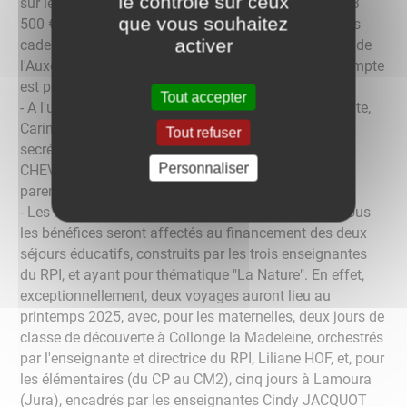
le contrôle sur ceux
sur les ventes, les dons versés à l'école (chèques de 3
que vous souhaitez
500 € + équipements de pluie pour les écoliers), et les
activer
cadeaux remis aux élèves (places de cinéma et Parc de
l'Auxois + cartes cadeaux aux CM2), le solde tout compte
est positif : 2 079,62 €.
Tout accepter
- A l'unanimité, le bureau a été reconduit. La présidente,
Carine ANDRE, la secrétaire, Anais LORDEY, la vice-
Tout refuser
secrétaire, Lydie DAZY, et la trésorière, Caroline
Personnaliser
CHEVALIER, remercient l'investissement de chacun,
parents, équipe pédagogique et élus.
- Les manifestations sont également reconduites. Tous
les bénéfices seront affectés au financement des deux
séjours éducatifs, construits par les trois enseignantes
du RPI, et ayant pour thématique "La Nature". En effet,
exceptionnellement, deux voyages auront lieu au
printemps 2025, avec, pour les maternelles, deux jours de
classe de découverte à Collonge la Madeleine, orchestrés
par l'enseignante et directrice du RPI, Liliane HOF, et, pour
les élémentaires (du CP au CM2), cinq jours à Lamoura
(Jura), encadrés par les enseignantes Cindy JACQUOT