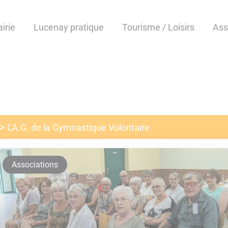
irie
Lucenay pratique
Tourisme / Loisirs
Ass
L'A.G. de la Gymnastique Volontaire
Associations