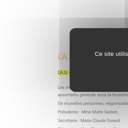
Ce site util
L'A.G. de la Gymnast
L'A.G. de la Gymnastique Volontaire
Les membres de la Gymnastique Volon
assemblée générale sous la houlette 
De nouvelles personnes, responsables
Présidente : Mme Maïté Sedent,
Secrétaire : Marie Claude Dureuil