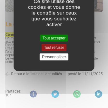
Ce site utilise des
cookies et vous donne
le contrôle sur ceux
que vous souhaitez
La cérémonie du 11 novembre
activer
Cérémonie du 11 novembre
C
Tout accepter
e mardi 11 novembre 2025, s'est déroulée au monument
aux morts de la commune, la cérémonie commémorative de
l'anniversaire de l'armistice du 11 novembre 1918.
Tout refuser
C’est la reconnaissance du pays tout entier à l’égard de
l’ensemble des Morts, pour la France, tombés pendant et
depuis la Grande Guerre qui s’exprime aujourd’hui.
Personnaliser
Le verre de l'amitié a été offert aux participants, à l'issue de
cette cérémonie.
Retour à la liste des actualités
posté le
11/11/2025
Partagez
sur :