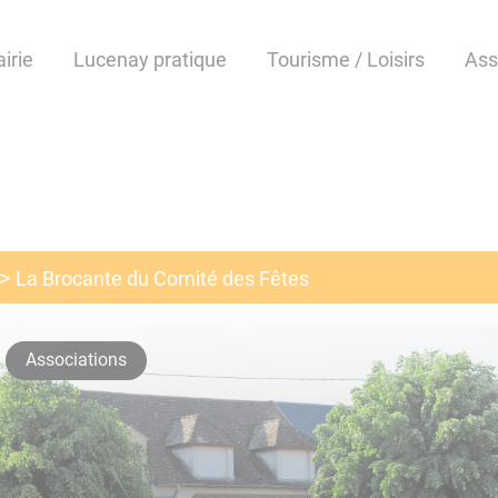
irie
Lucenay pratique
Tourisme / Loisirs
Ass
La Brocante du Comité des Fêtes
Associations