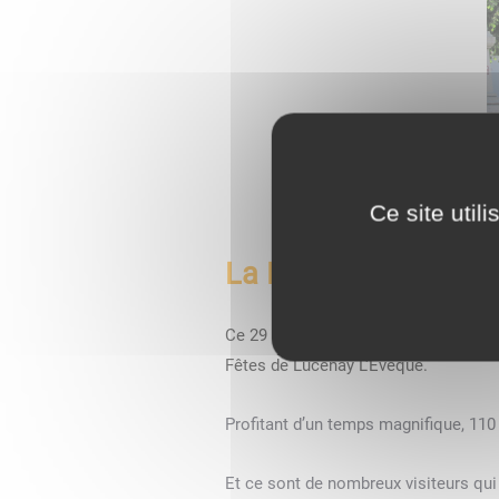
Ce site util
La Brocante du Comi
Ce 29 mai 2023, lundi de Pentecôte, s
Fêtes de Lucenay L'Evêque.
Profitant d’un temps magnifique,
11
Et ce sont de nombreux visiteurs qui