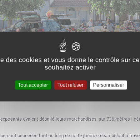
ise des cookies et vous donne le contrôle sur 
souhaitez activer
té des Fêtes
Tout accepter
Tout refuser
Personnaliser
e déroulait sur la place de la Mairie et les rues adjacentes, le tr
0
exposants avai
en
t déballé leurs marchandises, sur
736
mètres linéa
 se sont succédés tout au long de cette journée déambulant à traver