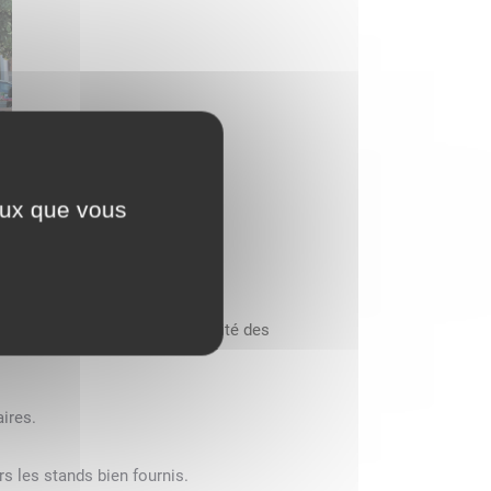
ceux que vous
aditionnel vide-greniers du Comité des
ires.
s les stands bien fournis.