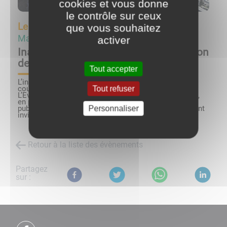
cookies et vous donne
le contrôle sur ceux
Le
14/10/23 à 11:00
que vous souhaitez
Ma Mairie
activer
Inauguration des travaux de restauration
de l'église de Morey
Tout accepter
L’inauguration des travaux de restauration de la
Tout refuser
couverture de la nef de l’Eglise de Morey à Lucenay
L’Evêque aura lieu le samedi 14 octobre 2023 à 11h00,
en présence des autorités civiles et des donateurs
Personnaliser
publics. Les Lucenoises et Lucenois sont cordialement
invités à y assister.
Retour à la liste des évènements
Partagez
sur :