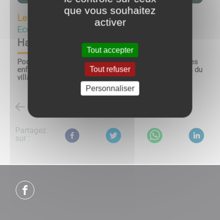
que vous souhaitez
Le
17/10/23
activer
Ecole
Halloween
Tout accepter
Pour fêter Halloween, avant les vacances scolaires, les
Tout refuser
enfants de l’école de Lucenay défileront dans les rues du
village, le
mardi 17 octobre 2023, durant la matinée.
Personnaliser
Retour à la liste des évènements
Partagez
sur :