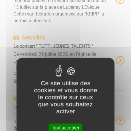
répondu présent en venant assister au bal du
13 juillet sur la place de Lucenay L'Evêque.
Cette manifestation organisée par "KRIPP" a
permis à plusieurs ...
Actualités
Le concert " TUTTI JEUNES TALENTS "
Ce vendredi 29 juillet 2022, en l'église de
Lucenay L'Evêque, le groupe "Tutti Jeunes
Talents" nous a offert un concert de qualité.
Pour la sixième année consécutive, ces jeunes
âgés de 15 à 20 ans, nous ...
Ce site utilise des
cookies et vous donne
le contrôle sur ceux
Actualités
que vous souhaitez
La Fête Patronale
activer
​​​​​​​Ce samedi 10 et dimanche 11 septembre 2022,
a eu lieu à Lucenay comme chaque année, le
Tout accepter
deuxième week-end de septembre, la fête