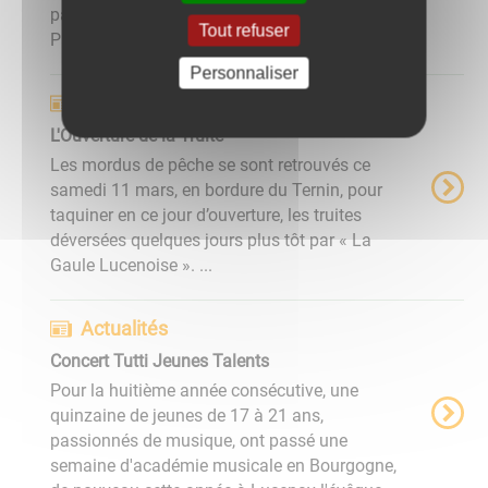
patronale organisée par le Comité des Fêtes.
Tout refuser
Parmi les temps forts, ...
Personnaliser
Actualités
L'Ouverture de la Truite
Les mordus de pêche se sont retrouvés ce
samedi 11 mars, en bordure du Ternin, pour
taquiner en ce jour d’ouverture, les truites
déversées quelques jours plus tôt par « La
Gaule Lucenoise ». ...
Actualités
Concert Tutti Jeunes Talents
Pour la huitième année consécutive, une
quinzaine de jeunes de 17 à 21 ans,
passionnés de musique, ont passé une
semaine d'académie musicale en Bourgogne,