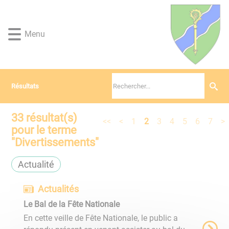
Lien
Lien
Lien
Lien
Panneau de gestion des cookies
d'accès
d'accès
d'accès
d'accès
rapide
rapide
rapide
rapide
Menu
au
au
à
au
menu
contenu
la
pied
principal
recherche
de
page
Résultats
33
résultat(s)
<<
<
1
2
3
4
5
6
7
>
pour le terme
"
Divertissements
"
Actualité
Actualités
Le Bal de la Fête Nationale
En cette veille de Fête Nationale, le public a