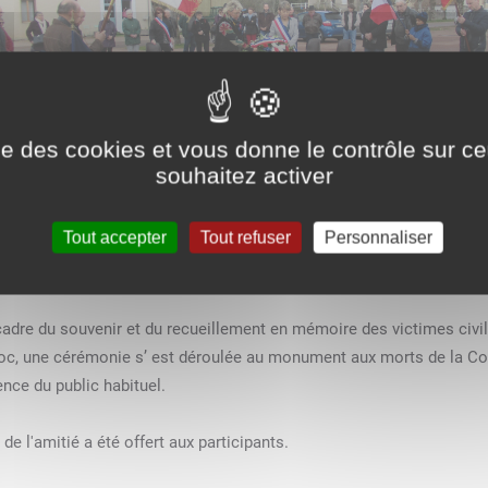
ise des cookies et vous donne le contrôle sur 
souhaitez activer
Tout accepter
Tout refuser
Personnaliser
19 mars 1962
adre du souvenir et du recueillement en mémoire des victimes civiles
oc,
une cérémonie s’
est déroulée
au monument aux morts de la 
ence du public habituel.
 de l'amitié
a été
offert aux participants.