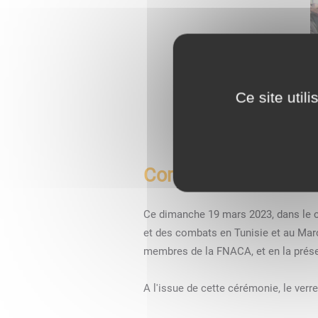
Ce site util
Commémoration du 
C
e dimanche 19 mars 2023, d
ans
le c
et des combats en Tunisie et au Mar
membres
de la FNACA
, et
en la prés
A l'issue de cette cérémonie, le verre