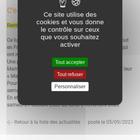
C'est la RENTREE
Ce site utilise des
cookies et vous donne
Rentrée scolaire
le contrôle sur ceux
que vous souhaitez
Ce lundi 04 septembre 2023, à Lucenay comme partout
activer
en France, jour phare pour nos chères têtes blondes qui
ont repris le chemin de l'école.
Une première pour certains, qui ont du quitter Papa
Tout accepter
Maman, pour découvrir leur nouvel environnement et leur
Tout refuser
« Maîtresse ».
Pour les plus impatients, il faudra attendre sept
Personnaliser
semaines pour être de nouveau en vacances.
En effet les vacances de la Toussaint auront lieu du
samedi 21 octobre 2023 au lundi 6 novembre 2023
Retour à la liste des actualités
posté le
05/09/2023