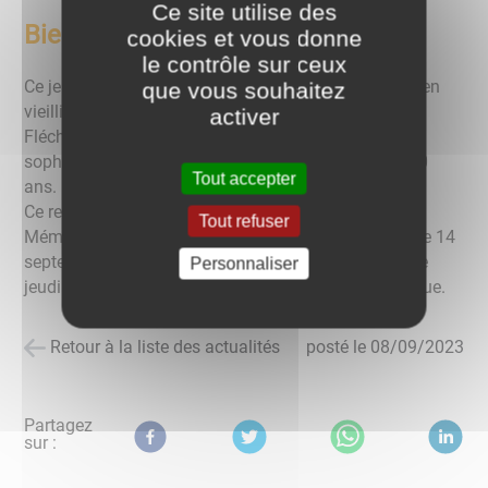
Ce site utilise des
Bien Vieillir
cookies et vous donne
le contrôle sur ceux
Ce jeudi 07 septembre 2023, réunion conférence " Bien
que vous souhaitez
vieillir " à la salle des fêtes de Lucenay avec Claire
activer
Fléchon, Fransesco Léonetti , et Nathalie Narcisse (
sophrologue ), s’adressant aux Séniors de plus de 60
Tout accepter
ans.
Ce rendez-vous sera suivi d’un atelier « Bouger
Tout refuser
Mémoriser » comprenant 9 séances, réparties entre le 14
septembre et le 23 novembre 2023, principalement le
Personnaliser
jeudi à 14h30, à la salle des fêtes de Lucenay L'Evêque.
Retour à la liste des actualités
posté le
08/09/2023
Partagez
sur :