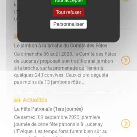
Tout accepter
kermesse des Associations de Lucenay
L’Evêque. Cette kermesse a débuté, à 9h00 par
Tout refuser
une balade en vieille voiture, ...
Personnaliser
Actualités
Le jambon à la broche du Comité des Fêtes
Ce dimanche 06 août 2023, le Comité des Fêtes
de Lucenay proposait son traditionnel jambon
à la broche, sur la promenade du Ternin à
quelques 240 convives. Ceux-ci ont dégusté
pas moins de 13 jambons rôtis ...
Actualités
La Fête Patronale (1ere journée)
Ce samedi 09 septembre 2023, première
journée de cette fête patronale à Lucenay
L’Evêque. Les temps forts furent bien sûr au