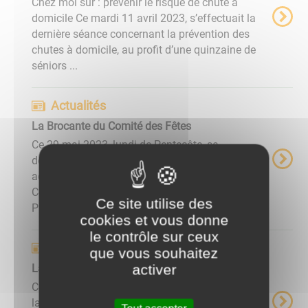
Chez moi sûr : prévenir le risque de chute à
domicile Ce mardi 11 avril 2023, s’effectuait la
dernière séance concernant la prévention des
chutes à domicile, au profit d’une quinzaine de
séniors ...
Actualités
La Brocante du Comité des Fêtes
Ce 29 mai 2023, lundi de Pentecôte, se
déroulait sur la place de la Mairie et les rues
adjacentes, le traditionnel vide-greniers du
Comité des Fêtes de Lucenay L'Evêque.
Ce site utilise des
Profitant d’un temps magnifique, ...
cookies et vous donne
le contrôle sur ceux
Actualités
que vous souhaitez
activer
La Kermesse des Associations
Ce dimanche 30 juillet 2023, sous les tilleuls de
la promenade du Ternin, s’est déroulée la