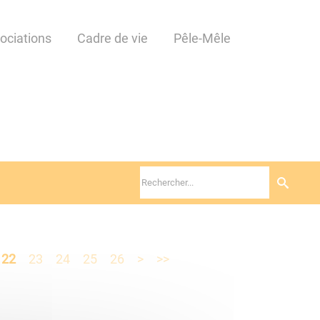
ociations
Cadre de vie
Pêle-Mêle
22
23
24
25
26
>
>>