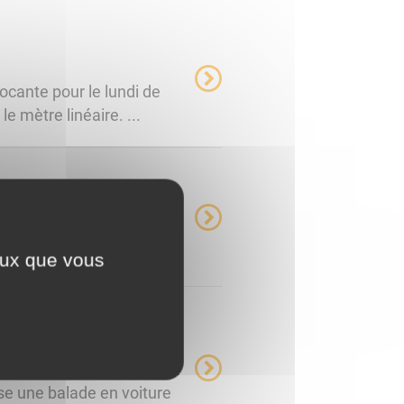
cante pour le lundi de
e mètre linéaire. ...
 la cour de l'école de
ambon ...
ceux que vous
 la kermesse des
se une balade en voiture