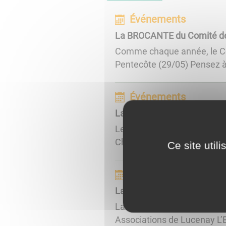
Événements
La BROCANTE du Comité de
Comme chaque année, le Com
Pentecôte (29/05) Pensez à r
Événements
La Kermesse des Amis du 
Le samedi 01 juillet 2023, l
Chissey en Morvan A partir d
Ce site util
Événements
La Kermesse des Associati
La kermesse des Association
Associations de Lucenay L’