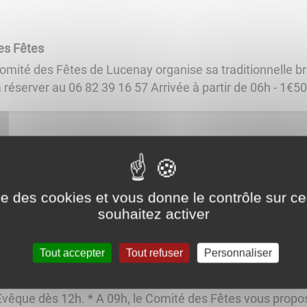
s Fêtes
ité des Fêtes de Lucenay organise sa traditionnelle bro
éserver au 06 82 39 16 57 Arrivée à partir de 06h - 1€50 l
RPI
es Amis du RPI organisent la kermesse de fin d'année dans
e 16h30, jeux, exposition, buvette, crêpes. Pour le soir j
ise des cookies et vous donne le contrôle sur 
souhaitez activer
Tout accepter
Tout refuser
Personnaliser
ons
s Ce sera le dimanche 30 juillet 2023, que se déroulera
Evêque dès 12h. * A 09h, le Comité des Fêtes vous propo