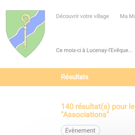
Lien
Lien
Lien
Lien
Panneau de gestion des cookies
d'accès
d'accès
d'accès
d'accès
Découvrir votre village
Ma Ma
rapide
rapide
rapide
rapide
au
au
à
au
menu
contenu
la
pied
principal
recherche
de
Ce mois-ci à Lucenay-l'Evêque...
page
Résultats
140
résultat(s) pour l
"
Associations
"
Évènement