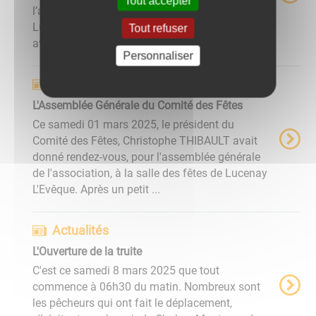
Tout accepter
l’assemblée générale annuelle de la Gaule
Lucenoise à la salle des fêtes de la commune
Tout refuser
avec la présence de Mme le Maire ...
Personnaliser
Actualités
L'Assemblée Générale du Comité des Fêtes
Ce samedi 01 mars 2025, le président du
Comité des Fêtes, Christophe THIBAULT avait
donné rendez-vous, pour l'assemblée générale
de l'association, à la salle des fêtes de Lucenay
L'Evêque. Après un petit ...
Actualités
L'Ouverture de la truite
C'est ce samedi 8 mars 2025 que tout
commence à 06h30 du matin. Nombreux sont
les pêcheurs qui ont fait le déplacement,